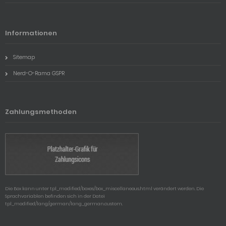
Informationen
Sitemap
Nerd-O-Rama GSPR
Zahlungsmethoden
Die Box kann unter tpl_modified/boxes/box_miscellaneous.html verändert werden. Die
Sprachvariablen befinden sich in der Datei
tpl_modified/lang/german/lang_german.custom.